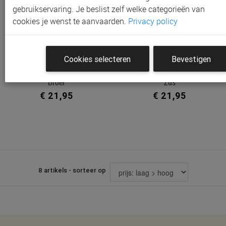
gebruikservaring. Je beslist zelf welke categorieën van
cookies je wenst te aanvaarden.
Privacy policy
Cookies selecteren
Bevestigen
T-Shirt MINIMOU Grote
T-Shirt MINIMOU Grote
Broer
Zus
€ 21,95
€ 21,95
8 artikels - sorteer op