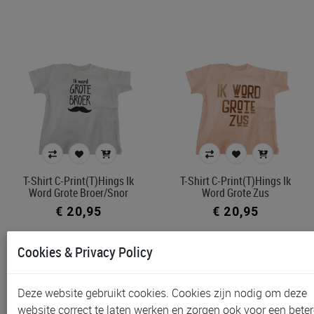
T-Shirt C-Print(T)hings Ik
T-Shirt C-Print(T)hings Ik
Word Grote Broer/snor
Word Grote Zus
€ 20,95
€ 20,95
Cookies & Privacy Policy
Deze website gebruikt cookies. Cookies zijn nodig om deze
website correct te laten werken en zorgen ook voor een beter