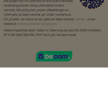
Alle prijzen zijn inclusief btw en exclusief eventuele
verzendingskosten, tenzij uitdrukkelijk anders
vermeld. Alle producten, prijzen, afbeeldingen en
informatie op deze website zijn onder voorbehoud.
Om je beter van dienst te zijn, gebruikt deze website
cookies
. Je kan
steeds je
cookievoorkeuren aanpassen
.
Maatschappelijke zetel: Stabe nv, Steenweg op Aalst 85, 9308 Hofstade |
BTW BE 0463.586.556 | RPR Gent, afd. Dendermonde