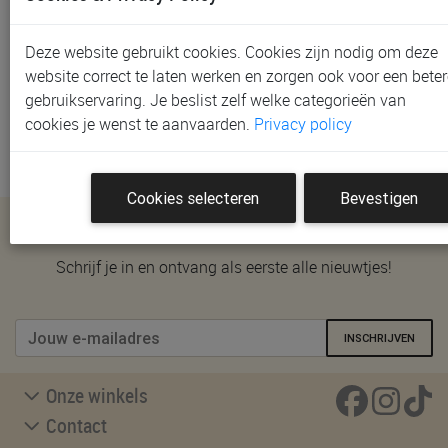
We helpen je graag verder. Neem contact met ons op
via het
contactformulier
en we beantwoorden je vraag
zo snel mogelijk. Word je liever telefonisch of in één
Deze website gebruikt cookies. Cookies zijn nodig om deze
van onze winkels verder geholpen? Bekijk onze
website correct te laten werken en zorgen ook voor een beter
winkelpagina
voor adressen, openingsuren en
gebruikservaring. Je beslist zelf welke categorieën van
afspraakmogelijkheden.
cookies je wenst te aanvaarden.
Privacy policy
Cookies selecteren
Bevestigen
Nieuwsbrief
Schrijf je in en ontvang als eerste alle nieuwtjes!
INSCHRIJVEN
Onze winkels
Contact