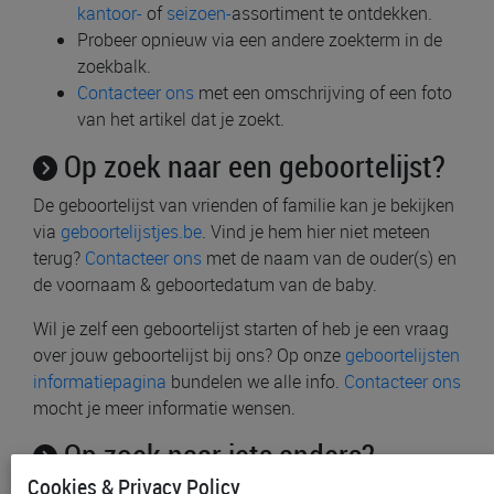
kantoor-
of
seizoen-
assortiment te ontdekken.
Probeer opnieuw via een andere zoekterm in de
zoekbalk.
Contacteer ons
met een omschrijving of een foto
van het artikel dat je zoekt.
Op zoek naar een geboortelijst?
De geboortelijst van vrienden of familie kan je bekijken
via
geboortelijstjes.be
. Vind je hem hier niet meteen
terug?
Contacteer ons
met de naam van de ouder(s) en
de voornaam & geboortedatum van de baby.
Wil je zelf een geboortelijst starten of heb je een vraag
over jouw geboortelijst bij ons? Op onze
geboortelijsten
informatiepagina
bundelen we alle info.
Contacteer ons
mocht je meer informatie wensen.
Op zoek naar iets anders?
Cookies & Privacy Policy