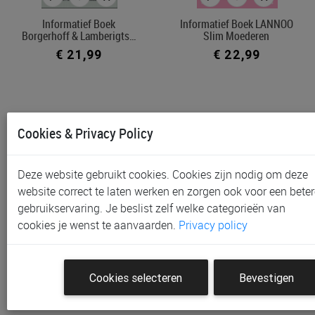
Informatief Boek
Informatief Boek LANNOO
Borgerhoff & Lamberigts…
Slim Moederen
€ 21,99
€ 22,99
Cookies & Privacy Policy
Deze website gebruikt cookies. Cookies zijn nodig om deze
website correct te laten werken en zorgen ook voor een beter
gebruikservaring. Je beslist zelf welke categorieën van
cookies je wenst te aanvaarden.
Privacy policy
Informatief Boek Beaba
Informatief Boek
Mijn Eerste Hapjes Met…
Pelckmans In Verwachting
Cookies selecteren
Bevestigen
€ 23,90
€ 24,50