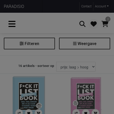
PARADISIO
Contact
Account
0
Filteren
Weergave
Zoeken
Boek
16 artikels - sorteer op
Filter boek
Soort
informatief boek
Prijs