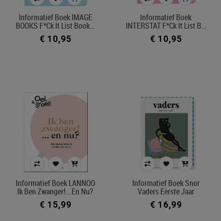
€ 10
€ 35
Informatief Boek IMAGE
Informatief Boek
BOOKS F*ck It List Book…
INTERSTAT F*ck It List B…
€ 10,95
€ 10,95
Merk
Afdeling
Kleur
In voorraad
Filters toepassen
Informatief Boek LANNOO
Informatief Boek Snor
Ik Ben Zwanger!...En Nu?
Vaders Eerste Jaar
€ 15,99
€ 16,99