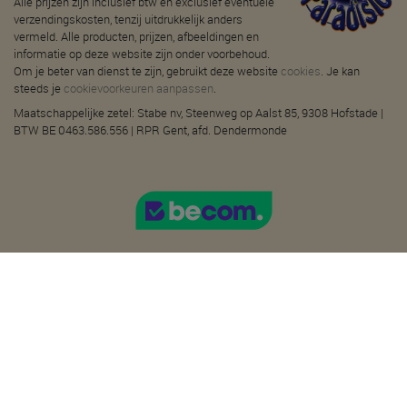
Alle prijzen zijn inclusief btw en exclusief eventuele
verzendingskosten, tenzij uitdrukkelijk anders
vermeld. Alle producten, prijzen, afbeeldingen en
informatie op deze website zijn onder voorbehoud.
Om je beter van dienst te zijn, gebruikt deze website
cookies
. Je kan
steeds je
cookievoorkeuren aanpassen
.
Maatschappelijke zetel: Stabe nv, Steenweg op Aalst 85, 9308 Hofstade |
BTW BE 0463.586.556 | RPR Gent, afd. Dendermonde