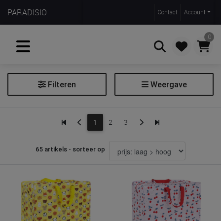
PARADISIO
Contact
Account
0
Filteren
Weergave
Zoeken
Opbergen
1
2
3
Extra filters
65 artikels - sorteer op
Soort
Voor het opbergen van
speelgoed
spulletjes voor de verzorgingstafel