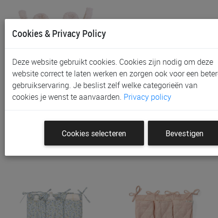
Cookies & Privacy Policy
Deze website gebruikt cookies. Cookies zijn nodig om deze
website correct te laten werken en zorgen ook voor een beter
gebruikservaring. Je beslist zelf welke categorieën van
Mand Childhome | Teddy
Opbergzak Little Dutch
cookies je wenst te aanvaarden.
Privacy policy
Offwhite
Organiser | Fairy Garden
€ 17,90
€ 17,95
Cookies selecteren
Bevestigen