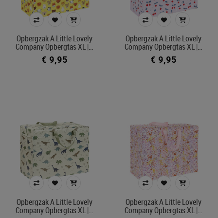
linnen
luiers en pyjama
Opbergzak A Little Lovely
Opbergzak A Little Lovely
Company Opbergtas XL |…
Company Opbergtas XL |…
Prijs
€ 9,95
€ 9,95
€ 9
€ 80
Merk
Kleur
In voorraad
Belgisch product
Opbergzak A Little Lovely
Opbergzak A Little Lovely
Filters toepassen
Company Opbergtas XL |…
Company Opbergtas XL |…