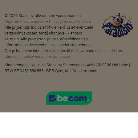
© 2026 Stabe nv, alle rechten voorbehouden.
Algemene voorwaarden
-
Privacy- en cookiebeleid
Alle prijzen zijn inclusief btw en exclusief eventuele
verzendingskosten, tenzij uitdrukkelijk anders
vermeld. Alle producten, prijzen, afbeeldingen en
informatie op deze website zijn onder voorbehoud.
Om je beter van dienst te zijn, gebruikt deze website
cookies
. Je kan
steeds je
cookievoorkeuren aanpassen
.
Maatschappelijke zetel: Stabe nv, Steenweg op Aalst 85, 9308 Hofstade |
BTW BE 0463.586.556 | RPR Gent, afd. Dendermonde