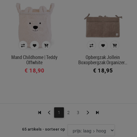
Mand Childhome | Teddy
Opbergzak Jollein
Offwhite
Boxopbergzak Organizer…
€ 18,90
€ 18,95
1
2
3
65 artikels - sorteer op