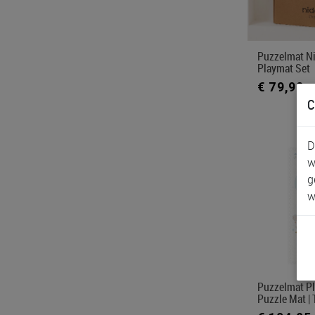
Puzzelmat Ni
Playmat Set
€ 79,90
C
D
w
g
w
Puzzelmat Pl
Puzzle Mat | 