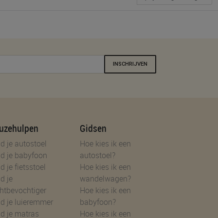
INSCHRIJVEN
uzehulpen
Gidsen
d je autostoel
Hoe kies ik een
d je babyfoon
autostoel?
d je fietsstoel
Hoe kies ik een
d je
wandelwagen?
htbevochtiger
Hoe kies ik een
d je luieremmer
babyfoon?
d je matras
Hoe kies ik een