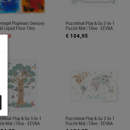
rtegel Playlearn Sensory
Puzzelmat Play & Go 3-In-1
l Liquid Floor Tiles
Puzzle Mat | Tiloo - EEVAA
89,00
€ 104,95
elmat Play & Go 3-In-1
Puzzelmat Play & Go 3-In-1
le Mat | Tiloo - EEVAA
Puzzle Mat | Tiloo - EEVAA