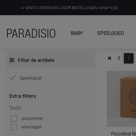
GRATIS VERZENDING VOOR BESTELLINGEN VANAF
80
DE RUIMSTE KEUZE AAN DE SCHERPSTE PRIJZEN
PARADISIO
BABY
SPEELGOED
ONTDEK, BELEEF EN KRIJG ADVIES IN ONZE WINKELS
1
Filter de artikels
Speeltapijt
Extra filters
Soort
puzzelmat
vloertegel
Puzzelmat Ni