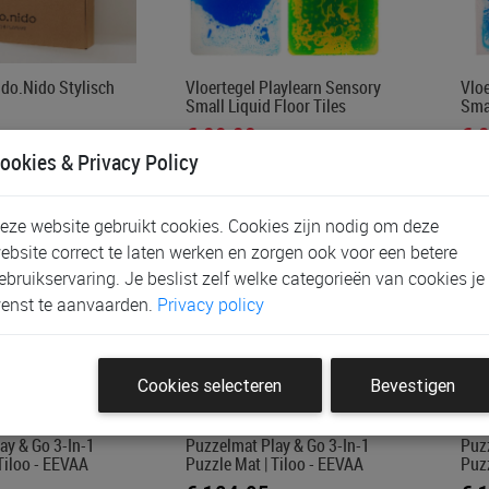
do.nido Stylisch
Vloertegel Playlearn Sensory
Vloe
Small Liquid Floor Tiles
Smal
€ 89,00
€ 
ookies & Privacy Policy
eze website gebruikt cookies. Cookies zijn nodig om deze
ebsite correct te laten werken en zorgen ook voor een betere
ebruikservaring. Je beslist zelf welke categorieën van cookies je
enst te aanvaarden.
Privacy policy
Cookies selecteren
Bevestigen
ay & Go 3-In-1
Puzzelmat Play & Go 3-In-1
Puzz
Tiloo - EEVAA
Puzzle Mat | Tiloo - EEVAA
Puzz