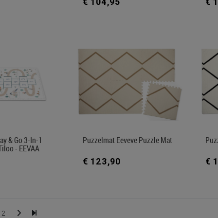
€ 104,95
€ 
ay & Go 3-In-1
Puzzelmat Eeveve Puzzle Mat
Puz
Tiloo - EEVAA
€ 123,90
€ 
2