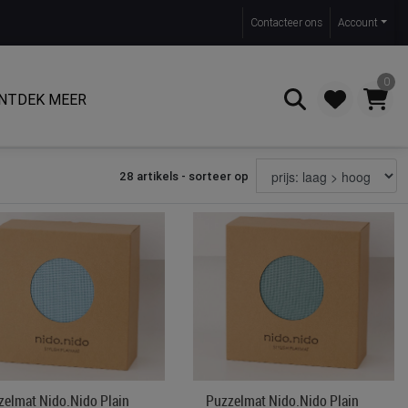
Contact
eer ons
Account
0
NTDEK MEER
28 artikels - sorteer op
Zoeken
zelmat Nido.nido Plain
Puzzelmat Nido.nido Plain