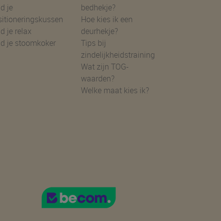
d je
bedhekje?
sitioneringskussen
Hoe kies ik een
d je relax
deurhekje?
nd je stoomkoker
Tips bij
zindelijkheidstraining
Wat zijn TOG-
waarden?
Welke maat kies ik?