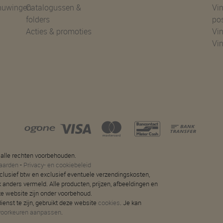
huwingen
Catalogussen &
Vin
folders
po
Acties & promoties
Vin
Vi
 alle rechten voorbehouden.
aarden
-
Privacy- en cookiebeleid
 inclusief btw en exclusief eventuele verzendingskosten,
jk anders vermeld. Alle producten, prijzen, afbeeldingen en
ze website zijn onder voorbehoud.
ienst te zijn, gebruikt deze website
cookies
. Je kan
voorkeuren aanpassen
.