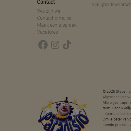
Contact
Veiligheidswaarsc
Wie zijn wij
Contactformulier
Maak een afspraak
Vacatures
© 2026 Stabe nv,
Algemene voorw
Alle prijzen zijn
tenzij uitdrukkeli
informatie op de
Om je beter van d
steeds je
cookie