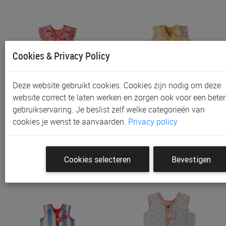
Cookies & Privacy Policy
Deze website gebruikt cookies. Cookies zijn nodig om deze
website correct te laten werken en zorgen ook voor een beter
Zwemvest & Puddle
Zwemvest & Puddle
gebruikservaring. Je beslist zelf welke categorieën van
Jumper Swim Essentials…
Jumper Swim Essentials…
cookies je wenst te aanvaarden.
Privacy policy
€ 34,95
€ 34,95
Cookies selecteren
Bevestigen