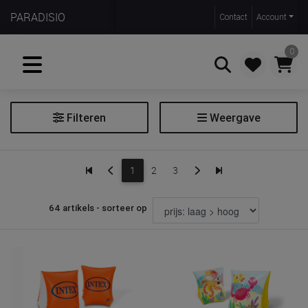
PARADISIO
Contact
Account
0
Filteren
Weergave
Zoeken
Zwem- en strandspeelgoed
1
2
3
Extra filters
64 artikels - sorteer op
Leeftijdscategorie
vanaf 12 maanden
vanaf 18 maanden
vanaf 2 jaar