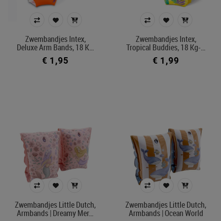
vanaf 3 jaar
vanaf 4 jaar
Zwembandjes Intex,
Zwembandjes Intex,
Deluxe Arm Bands, 18 K…
Tropical Buddies, 18 Kg-…
Filter zwem- en strandspeelgoed
€ 1,95
€ 1,99
Soort
zwembandjes
zwemvest & puddle jumper
Model
zwemvest
puddle jumper
Prijs
€ 1
€ 68
Zwembandjes Little Dutch,
Zwembandjes Little Dutch,
Armbands | Dreamy Mer…
Armbands | Ocean World