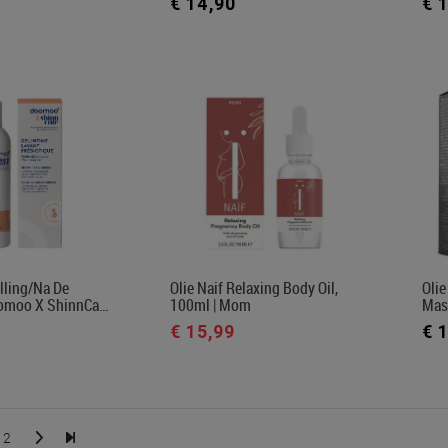
€ 14,90
€ 
lling/na De
Olie Naif Relaxing Body Oil,
Olie
oomoo X ShinnCa…
100ml | Mom
Mas
€ 15,99
€ 
2