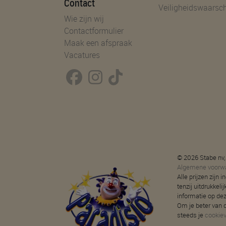
Contact
Veiligheidswaarsc
Wie zijn wij
Contactformulier
Maak een afspraak
Vacatures
© 2026 Stabe nv,
Algemene voorw
Alle prijzen zijn
tenzij uitdrukkeli
informatie op de
Om je beter van d
steeds je
cookie