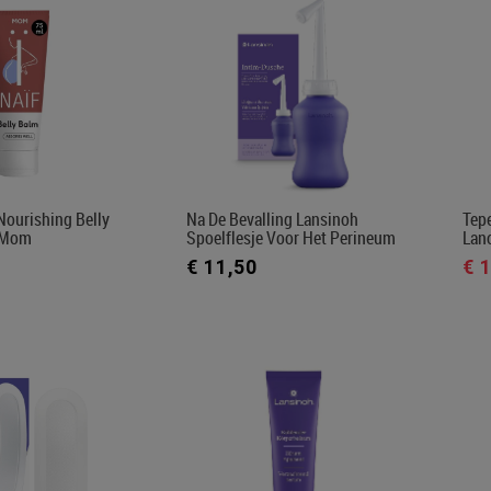
Nourishing Belly
Na De Bevalling Lansinoh
Tepe
| Mom
Spoelflesje Voor Het Perineum
Lano
€ 11,50
€ 