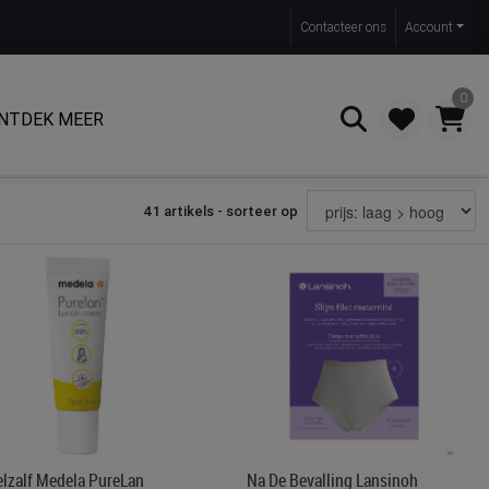
Contact
eer ons
Account
0
NTDEK MEER
41 artikels - sorteer op
Zoeken
elzalf Medela PureLan
Na De Bevalling Lansinoh