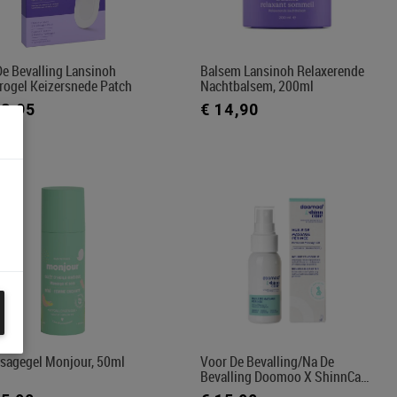
De Bevalling Lansinoh
Balsem Lansinoh Relaxerende
rogel Keizersnede Patch
Nachtbalsem, 200ml
13,95
€ 14,90
sagegel Monjour, 50ml
Voor De Bevalling/na De
Bevalling Doomoo X ShinnCa…