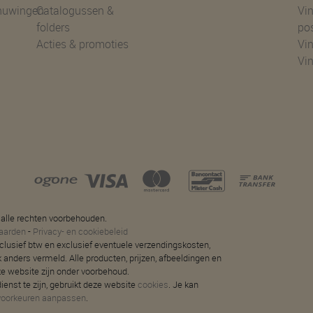
huwingen
Catalogussen &
Vin
folders
po
Acties & promoties
Vin
Vi
 alle rechten voorbehouden.
aarden
-
Privacy- en cookiebeleid
 inclusief btw en exclusief eventuele verzendingskosten,
jk anders vermeld. Alle producten, prijzen, afbeeldingen en
ze website zijn onder voorbehoud.
ienst te zijn, gebruikt deze website
cookies
. Je kan
voorkeuren aanpassen
.