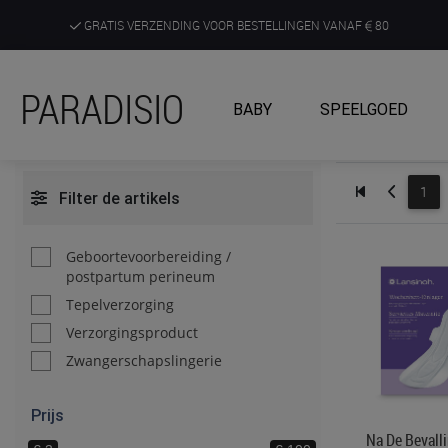
GRATIS VERZENDING VOOR BESTELLINGEN VANAF
80
DE RUIMSTE KEUZE AAN DE SCHERPSTE PRIJZEN
PARADISIO
BABY
SPEELGOED
ONTDEK, BELEEF EN KRIJG ADVIES IN ONZE WINKELS
1
Filter de artikels
Geboortevoorbereiding /
postpartum perineum
Tepelverzorging
Verzorgingsproduct
Zwangerschapslingerie
Prijs
Na De Bevall