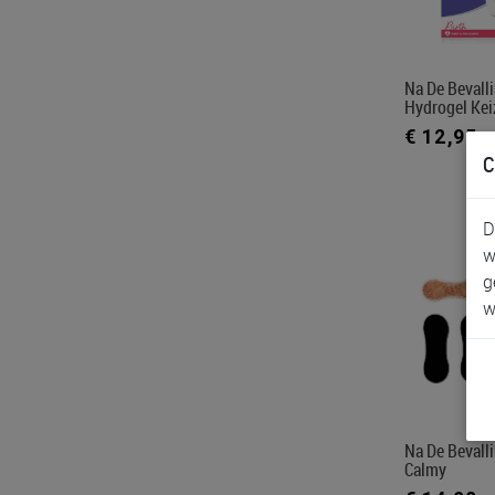
Na De Bevall
Hydrogel Kei
€ 12,95
C
D
w
g
w
Na De Beval
Calmy