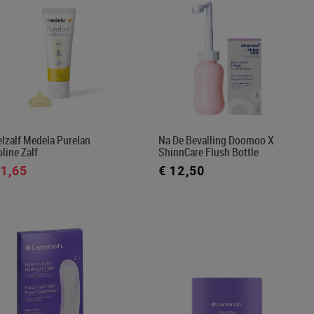
lzalf Medela Purelan
Na De Bevalling Doomoo X
line Zalf
ShinnCare Flush Bottle
11,65
€ 12,50