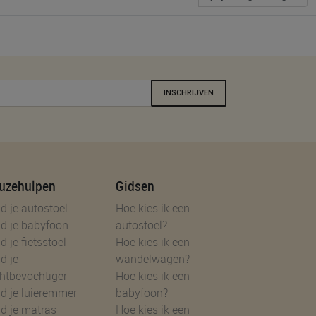
INSCHRIJVEN
uzehulpen
Gidsen
d je autostoel
Hoe kies ik een
d je babyfoon
autostoel?
d je fietsstoel
Hoe kies ik een
d je
wandelwagen?
htbevochtiger
Hoe kies ik een
d je luieremmer
babyfoon?
d je matras
Hoe kies ik een