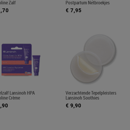
line Zalf
Postpartum Netbroekjes
7,70
€ 7,95
elzalf Lansinoh HPA
Verzachtende Tepelpleisters
oline Crème
Lansinoh Soothies
9,90
€ 9,90