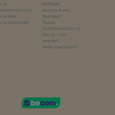
d je
bedhekje?
sitioneringskussen
Hoe kies ik een
d je relax
deurhekje?
nd je stoomkoker
Tips bij
zindelijkheidstraining
Wat zijn TOG-
waarden?
Welke maat kies ik?