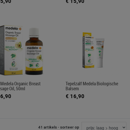
15,90
€ 15,90
 Medela Organic Breast
Tepelzalf Medela Biologische
sage Oil, 50ml
Balsem
16,90
€ 16,90
41 artikels - sorteer op