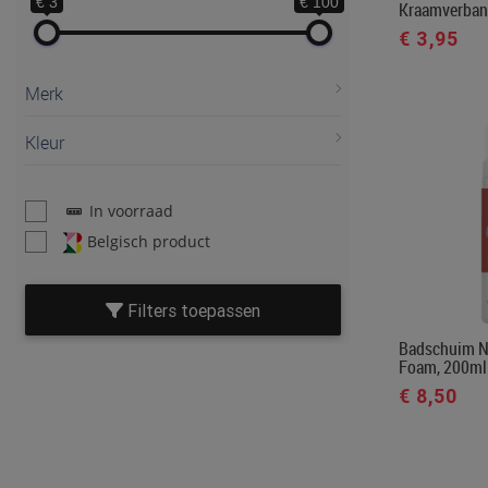
€ 3
€ 100
Kraamverban
€ 3,95
Merk
Kleur
In voorraad
Belgisch product
Filters toepassen
Badschuim N
Foam, 200ml
€ 8,50