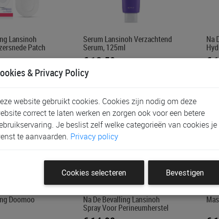
ing Lansinoh
Serum Lansinoh Verzachtend
Na 
zersnede Patch
Serum, 125ml
Hyd
€ 13,50
€ 
ookies & Privacy Policy
eze website gebruikt cookies. Cookies zijn nodig om deze
ebsite correct te laten werken en zorgen ook voor een betere
ebruikservaring. Je beslist zelf welke categorieën van cookies je
enst te aanvaarden.
Privacy policy
Cookies selecteren
Bevestigen
ling Doomoo
Na De Bevalling Lansinoh
Mas
Spray Voor Perineumherstel