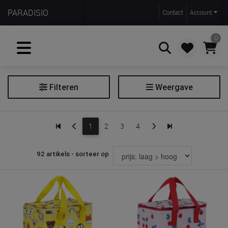
PARADISIO
Contact
Account
0
Filteren
Weergave
Zoeken
Koelbox/koeltas
1
2
3
4
Filter koelbox/koeltas
92 artikels - sorteer op
Soort
koeltas
Prijs