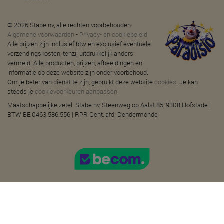
© 2026 Stabe nv, alle rechten voorbehouden.
Algemene voorwaarden
-
Privacy- en cookiebeleid
Alle prijzen zijn inclusief btw en exclusief eventuele
verzendingskosten, tenzij uitdrukkelijk anders
vermeld. Alle producten, prijzen, afbeeldingen en
informatie op deze website zijn onder voorbehoud.
Om je beter van dienst te zijn, gebruikt deze website
cookies
. Je kan
steeds je
cookievoorkeuren aanpassen
.
Maatschappelijke zetel: Stabe nv, Steenweg op Aalst 85, 9308 Hofstade |
BTW BE 0463.586.556 | RPR Gent, afd. Dendermonde