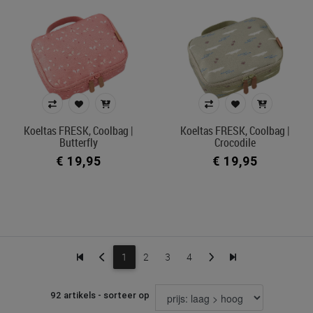
Koeltas FRESK, Coolbag |
Koeltas FRESK, Coolbag |
Butterfly
Crocodile
€ 19,95
€ 19,95
1
2
3
4
92 artikels - sorteer op