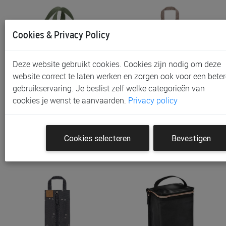
Cookies & Privacy Policy
Deze website gebruikt cookies. Cookies zijn nodig om deze
website correct te laten werken en zorgen ook voor een beter
gebruikservaring. Je beslist zelf welke categorieën van
Koeltas Little Dutch |
Koeltas Laessig, Insulated
cookies je wenst te aanvaarden.
Privacy policy
Safari Friends School
Pouch | Blocks Taupe
€ 12,95
€ 14,95
Cookies selecteren
Bevestigen