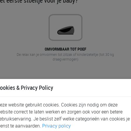
het eerste stoeltje voor je baby?
OMVORMBAAR TOT POEF
De relax kan je omvormen tot zitzak of kinderzeteltje (tot 30 kg
draagvermogen)
ookies & Privacy Policy
eze website gebruikt cookies. Cookies zijn nodig om deze
ebsite correct te laten werken en zorgen ook voor een betere
ebruikservaring. Je beslist zelf welke categorieën van cookies je
enst te aanvaarden.
Privacy policy