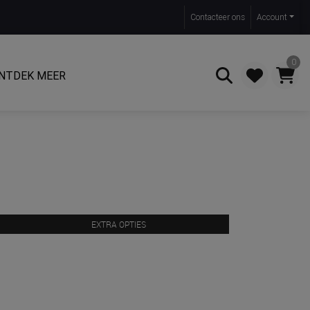
Contact
eer ons
Account
0
NTDEK MEER
Zoeken
EXTRA OPTIES