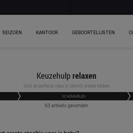
SEIZOEN
KANTOOR
GEBOORTELIJSTEN
O
relaxen
Keuzehulp
Vind de perfecte relax in slechts enkele klikken
SCHOMMELEN
63 artikels gevonden