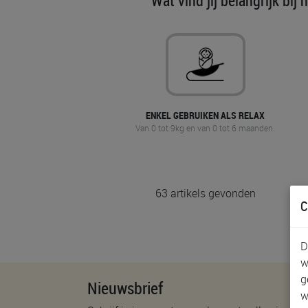
Wat vind jij belangrijk bij 
ENKEL GEBRUIKEN ALS RELAX
Van 0 tot 9kg en van 0 tot 6 maanden.
63 artikels gevonden
C
D
w
g
Nieuwsbrief
w