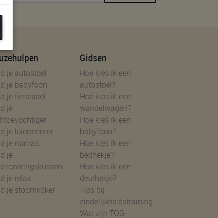
uzehulpen
Gidsen
d je autostoel
Hoe kies ik een
d je babyfoon
autostoel?
d je fietsstoel
Hoe kies ik een
d je
wandelwagen?
htbevochtiger
Hoe kies ik een
d je luieremmer
babyfoon?
d je matras
Hoe kies ik een
d je
bedhekje?
sitioneringskussen
Hoe kies ik een
d je relax
deurhekje?
nd je stoomkoker
Tips bij
zindelijkheidstraining
Wat zijn TOG-