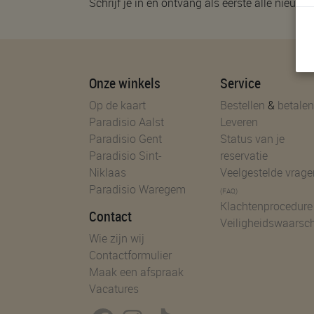
Schrijf je in en ontvang als eerste alle nieuwtj
Onze winkels
Service
Op de kaart
Bestellen
&
betalen
Paradisio Aalst
Leveren
Paradisio Gent
Status van je
Paradisio Sint-
reservatie
Niklaas
Veelgestelde vrage
Paradisio Waregem
(FAQ)
Klachtenprocedure
Contact
Veiligheidswaarsc
Wie zijn wij
Contactformulier
Maak een afspraak
Vacatures