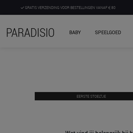
GRATIS VERZENDING VOOR BESTELLINGEN VANAF
80
DE RUIMSTE KEUZE AAN DE SCHERPSTE PRIJZEN
PARADISIO
BABY
SPEELGOED
ONTDEK, BELEEF EN KRIJG ADVIES IN ONZE WINKELS
EERSTE STOELTJE