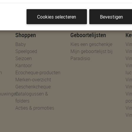
es!
Cookies selecteren
Bevestigen
Shoppen
Geboortelijsten
Ke
Baby
Kies een geschenkje
Vin
Speelgoed
Mijn geboortelijst bij
Vin
Seizoen
Paradisio
Vin
Kantoor
Vin
n
Ecocheque-producten
luc
Merken-overzicht
Vin
Geschenkcheque
Vin
huwingen
Catalogussen &
Vin
folders
po
Acties & promoties
Vin
Vi