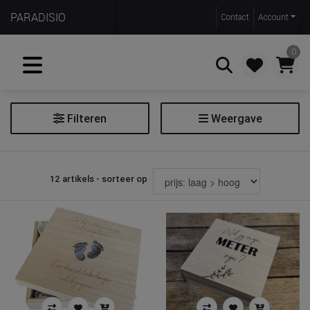
PARADISIO
Contact
Account
0
Filteren
Weergave
Zoeken
Herinneringsdoos
12 artikels - sorteer op
Prijs
€ 11
€ 25
Merk