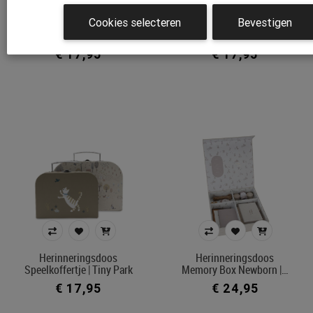
Cookies selecteren
Bevestigen
Herinneringsdoos
Herinneringsdoos
Speelkoffertje | Nostalgi…
Speelkoffertje | Roarsome
€ 17,95
€ 17,95
Herinneringsdoos
Herinneringsdoos
Speelkoffertje | Tiny Park
Memory Box Newborn |…
€ 17,95
€ 24,95