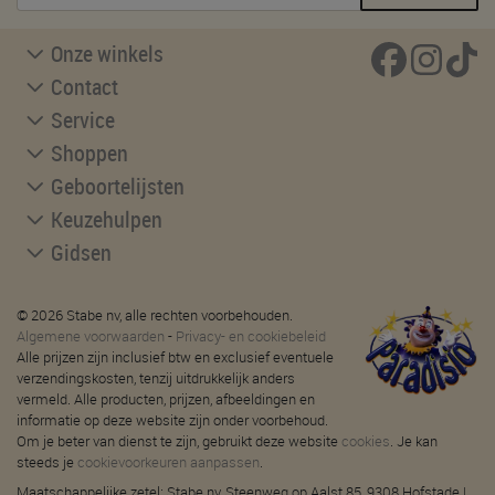
Onze winkels
Contact
Service
Shoppen
Geboortelijsten
Keuzehulpen
Gidsen
© 2026 Stabe nv, alle rechten voorbehouden.
Algemene voorwaarden
-
Privacy- en cookiebeleid
Alle prijzen zijn inclusief btw en exclusief eventuele
verzendingskosten, tenzij uitdrukkelijk anders
vermeld. Alle producten, prijzen, afbeeldingen en
informatie op deze website zijn onder voorbehoud.
Om je beter van dienst te zijn, gebruikt deze website
cookies
. Je kan
steeds je
cookievoorkeuren aanpassen
.
Maatschappelijke zetel: Stabe nv, Steenweg op Aalst 85, 9308 Hofstade |