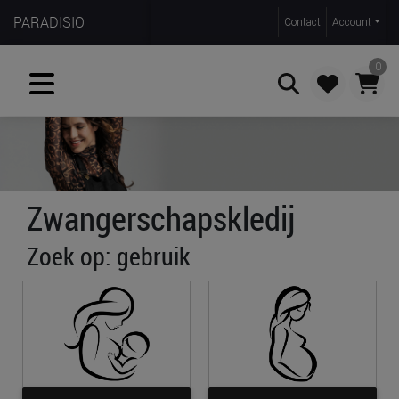
PARADISIO
Contact
Account
0
Zoeken
Zwangerschapskledij
Zoek op: gebruik