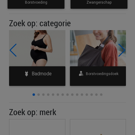
Borstvoeding
Zwangerschap
Zoek op: categorie
Badmode
e
Borstvoedingsdoek
Zoek op: merk