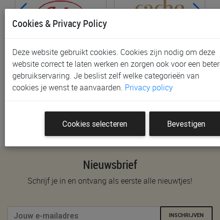
Cookies & Privacy Policy
Deze website gebruikt cookies. Cookies zijn nodig om deze
website correct te laten werken en zorgen ook voor een beter
Anita Maternity
CACHE COEUR
gebruikservaring. Je beslist zelf welke categorieën van
cookies je wenst te aanvaarden.
Privacy policy
Cookies selecteren
Bevestigen
Nieuwsbrief
Schrijf je in en ontvang als eerste alle nieuwtjes!
INSCHRIJVEN