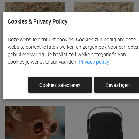
Cookies & Privacy Policy
Deze website gebruikt cookies. Cookies zijn nodig om deze
website correct te laten werken en zorgen ook voor een beter
gebruikservaring. Je beslist zelf welke categorieën van
Zonnebril Little Dutch
Zonnebril Little Dutch
cookies je wenst te aanvaarden.
Privacy policy
Kinderzonnebril Ocean
Kinderzonnebril Ocean
€ 12,95
€ 12,95
Cookies selecteren
Bevestigen