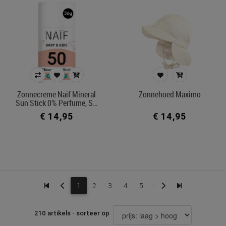
Zonnecreme Naif Mineral
Zonnehoed Maximo
Sun Stick 0% Perfume, S…
€ 14,95
€ 14,95
...
1
2
3
4
5
210 artikels - sorteer op