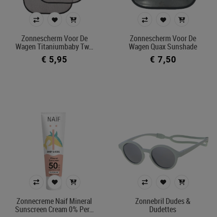
Prijs
€ 5
€ 70
Zonnescherm Voor De
Zonnescherm Voor De
Wagen Titaniumbaby Tw…
Wagen Quax Sunshade
€ 5,95
€ 7,50
Merk
Kleur
In voorraad
Ecocheque artikelen
Belgisch product
Filters toepassen
Zonnecreme Naif Mineral
Zonnebril Dudes &
Sunscreen Cream 0% Per…
Dudettes