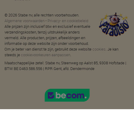
© 2026 Stabe nv, alle rechten voorbehouden.
Algemene voorwaarden
-
Privacy- en cookiebeleid
Alle prijzen zijn inclusief btw en exclusief eventuele
verzendingskosten, tenzij uitdrukkelijk anders
vermeld. Alle producten, prijzen, afbeeldingen en
informatie op deze website zijn onder voorbehoud.
Om je beter van dienst te zijn, gebruikt deze website
cookies
. Je kan
steeds je
cookievoorkeuren aanpassen
.
Maatschappelijke zetel: Stabe nv, Steenweg op Aalst 85, 9308 Hofstade |
BTW BE 0463.586.556 | RPR Gent, afd. Dendermonde