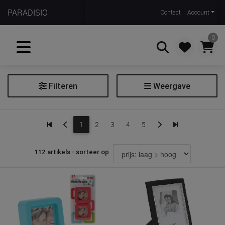
PARADISIO
Contact
Account
0
Filteren
Weergave
Zoeken
Foto
1
2
3
4
5
Fotoalbum
Fotobenodigdheden
112 artikels - sorteer op
Fotokader
Prijs
€ 1
€ 40