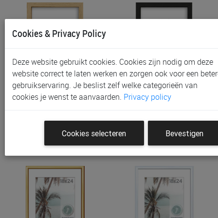
Cookies & Privacy Policy
Deze website gebruikt cookies. Cookies zijn nodig om deze
website correct te laten werken en zorgen ook voor een beter
gebruikservaring. Je beslist zelf welke categorieën van
Fotokader Intertrading
Fotokader Intertrading
cookies je wenst te aanvaarden.
Privacy policy
Brasil Voor Foto 10 Cm…
Brasil Voor Foto 10.5 C…
€ 3,15
€ 3,15
Cookies selecteren
Bevestigen