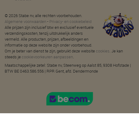
© 2026 Stabe nv, alle rechten voorbehouden.
Algemene voorwaarden
-
Privacy- en cookiebeleid
Alle prijzen zijn inclusief btw en exclusief eventuele
verzendingskosten, tenzij uitdrukkelijk anders
vermeld. Alle producten, prijzen, afbeeldingen en
informatie op deze website zijn onder voorbehoud.
Om je beter van dienst te zijn, gebruikt deze website
cookies
. Je kan
steeds je
cookievoorkeuren aanpassen
.
Maatschappelijke zetel: Stabe nv, Steenweg op Aalst 85, 9308 Hofstade |
BTW BE 0463.586.556 | RPR Gent, afd. Dendermonde