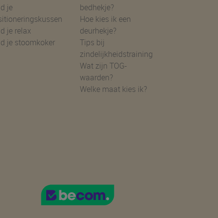
d je
bedhekje?
sitioneringskussen
Hoe kies ik een
d je relax
deurhekje?
nd je stoomkoker
Tips bij
zindelijkheidstraining
Wat zijn TOG-
waarden?
Welke maat kies ik?