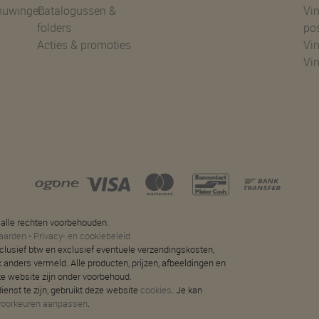
huwingen
Catalogussen &
Vin
folders
po
Acties & promoties
Vin
Vi
 alle rechten voorbehouden.
aarden
-
Privacy- en cookiebeleid
 inclusief btw en exclusief eventuele verzendingskosten,
jk anders vermeld. Alle producten, prijzen, afbeeldingen en
ze website zijn onder voorbehoud.
ienst te zijn, gebruikt deze website
cookies
. Je kan
voorkeuren aanpassen
.