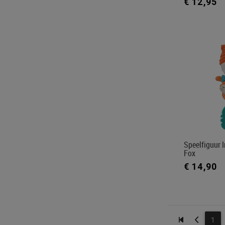
€ 12,95
Speelfiguur I
Fox
€ 14,90
1