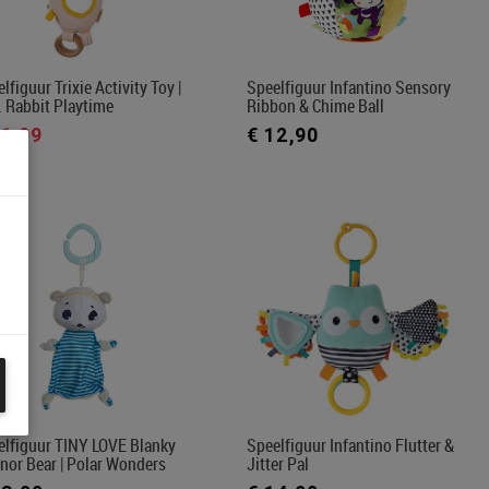
lfiguur Trixie Activity Toy |
Speelfiguur Infantino Sensory
 Rabbit Playtime
Ribbon & Chime Ball
11,99
€ 12,90
elfiguur TINY LOVE Blanky
Speelfiguur Infantino Flutter &
nor Bear | Polar Wonders
Jitter Pal