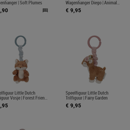
enhanger | Soft Plumes
Wagenhanger Diego | Animal…
9,90
€ 9,95
lfiguur Little Dutch
Speelfiguur Little Dutch
figuur Vosje | Forest Frien…
Trilfiguur | Fairy Garden
9,95
€ 9,95