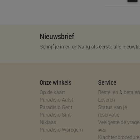
Nieuwsbrief
Schrijf je in en ontvang als eerste alle nieuwtj
Onze winkels
Service
Op de kaart
Bestellen
&
betalen
Paradisio Aalst
Leveren
Paradisio Gent
Status van je
Paradisio Sint-
reservatie
Niklaas
Veelgestelde vrage
Paradisio Waregem
(FAQ)
Klachtenprocedure