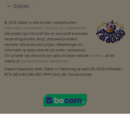
Gidsen
© 2026 Stabe nv, alle rechten voorbehouden.
Algemene voorwaarden
-
Privacy- en cookiebeleid
Alle prijzen zijn inclusief btw en exclusief eventuele
verzendingskosten, tenzij uitdrukkelijk anders
vermeld. Alle producten, prijzen, afbeeldingen en
informatie op deze website zijn onder voorbehoud.
Om je beter van dienst te zijn, gebruikt deze website
cookies
. Je kan
steeds je
cookievoorkeuren aanpassen
.
Maatschappelijke zetel: Stabe nv, Steenweg op Aalst 85, 9308 Hofstade |
BTW BE 0463.586.556 | RPR Gent, afd. Dendermonde