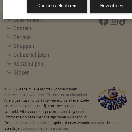
INSCHRIJVEN
Cookies selecteren
Bevestigen
Onze winkels
Contact
Service
Shoppen
Geboortelijsten
Keuzehulpen
Gidsen
© 2026 Stabe nv, alle rechten voorbehouden.
Algemene voorwaarden
-
Privacy- en cookiebeleid
Alle prijzen zijn inclusief btw en exclusief eventuele
verzendingskosten, tenzij uitdrukkelijk anders
vermeld. Alle producten, prijzen, afbeeldingen en
informatie op deze website zijn onder voorbehoud.
Om je beter van dienst te zijn, gebruikt deze website
cookies
. Je kan
steeds je
cookievoorkeuren aanpassen
.