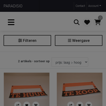
PARADISIO
Contact
Account
0
Filteren
Weergave
Zoeken
Affiche
2 artikels - sorteer op
Prijs
€ 0
€ 1
Kleur