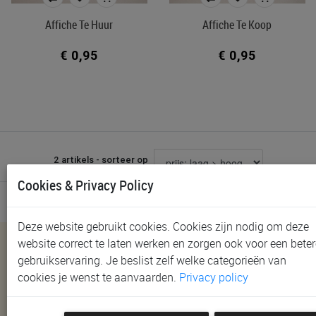
In voorraad
Affiche Te Huur
Affiche Te Koop
€ 0,95
€ 0,95
Filters toepassen
2 artikels - sorteer op
Cookies & Privacy Policy
Deze website gebruikt cookies. Cookies zijn nodig om deze
website correct te laten werken en zorgen ook voor een beter
Nieuwsbrief
gebruikservaring. Je beslist zelf welke categorieën van
Schrijf je in en ontvang als eerste alle nieuwtjes!
cookies je wenst te aanvaarden.
Privacy policy