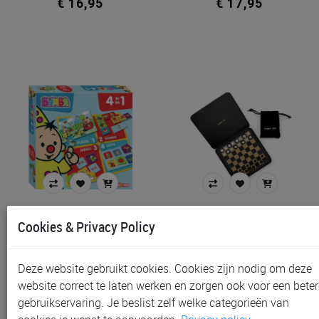
€ 16,95
€ 17,95
Gezelschapsspel Bumba 4
Gezelschapsspel Luckies
In 1 | Bumba Speelplezier
Game On Chess Set | Ga…
Cookies & Privacy Policy
€ 18,99
€ 19,95
Deze website gebruikt cookies. Cookies zijn nodig om deze
website correct te laten werken en zorgen ook voor een beter
gebruikservaring. Je beslist zelf welke categorieën van