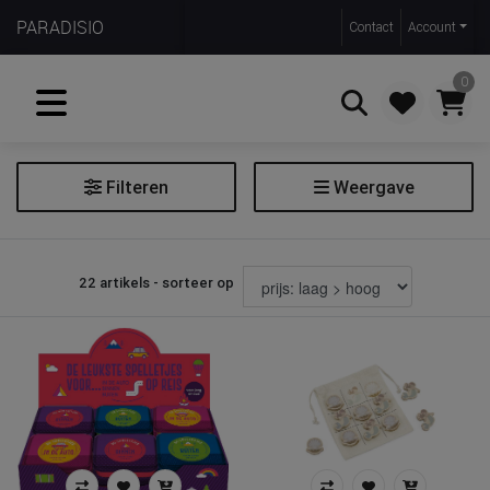
PARADISIO
Contact
Account
0
Filteren
Weergave
Zoeken
Spelletje
22 artikels - sorteer op
Extra filters
Leeftijdscategorie
Filter spelletje
Soort