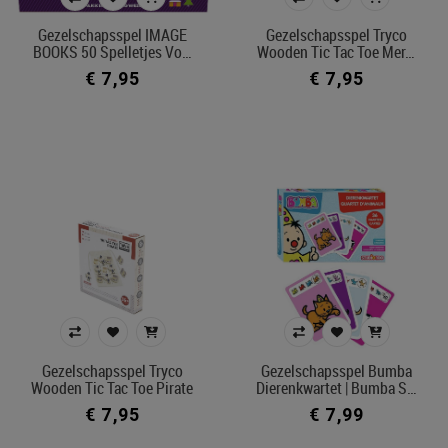
gezelschapsspel
Gezelschapsspel IMAGE
Gezelschapsspel Tryco
BOOKS 50 Spelletjes Vo…
Wooden Tic Tac Toe Mer…
€ 7,95
€ 7,95
Prijs
€ 7
€ 35
Merk
Afdeling
Kleur
In voorraad
Gezelschapsspel Tryco
Gezelschapsspel Bumba
Ecocheque artikelen
Wooden Tic Tac Toe Pirate
Dierenkwartet | Bumba S…
Belgisch product
€ 7,95
€ 7,99