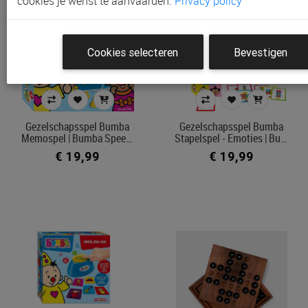
cookies je wenst te aanvaarden.
Privacy policy
Cookies selecteren
Bevestigen
Gezelschapsspel Bumba
Gezelschapsspel Bumba
Memospel | Bumba Spee…
Stapelspel - Emoties | Bu…
€ 19,99
€ 19,99