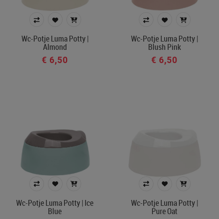
Merk
Kleur
Wc-Potje Luma Potty |
Wc-Potje Luma Potty |
Almond
Blush Pink
€ 6,50
€ 6,50
In voorraad
Belgisch product
Filters toepassen
Wc-Potje Luma Potty | Ice
Wc-Potje Luma Potty |
Blue
Pure Oat