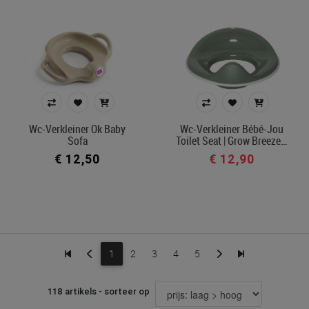
Wc-Verkleiner Ok Baby
Wc-Verkleiner Bébé-Jou
Sofa
Toilet Seat | Grow Breeze…
€ 12,50
€ 12,90
1
2
3
4
5
118 artikels - sorteer op