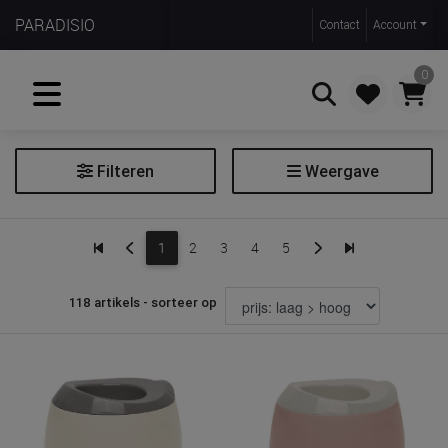
PARADISIO
Contact
Account
0
Filteren
Weergave
Zoeken
Opstapje
1
2
3
4
5
Wc-potje
Wc-verkleiner
118 artikels - sorteer op
Prijs
€ 6
€ 40