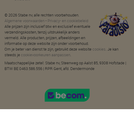
© 2026 Stabe nv, alle rechten voorbehouden.
Algemene voorwaarden
-
Privacy- en cookiebeleid
Alle prijzen zijn inclusief btw en exclusief eventuele
verzendingskosten, tenzij uitdrukkelijk anders
vermeld. Alle producten, prijzen, afbeeldingen en
informatie op deze website zijn onder voorbehoud.
Om je beter van dienst te zijn, gebruikt deze website
cookies
. Je kan
steeds je
cookievoorkeuren aanpassen
.
Maatschappelijke zetel: Stabe nv, Steenweg op Aalst 85, 9308 Hofstade |
BTW BE 0463.586.556 | RPR Gent, afd. Dendermonde