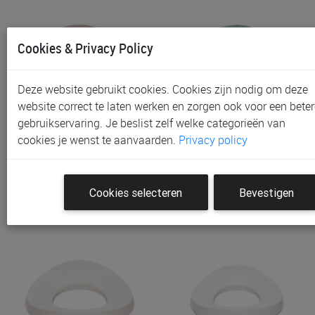
Cookies & Privacy Policy
Deze website gebruikt cookies. Cookies zijn nodig om deze
website correct te laten werken en zorgen ook voor een beter
gebruikservaring. Je beslist zelf welke categorieën van
Wc-Verkleiner Luma Toilet
Wc-Verkleiner Luma Toilet
cookies je wenst te aanvaarden.
Privacy policy
Seat | Blush Pink
Seat | Ice Blue
€ 10,50
€ 10,50
Cookies selecteren
Bevestigen