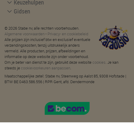
Keuzehulpen
Gidsen
© 2026 Stabe nv, alle rechten voorbehouden.
Algemene voorwaarden
-
Privacy- en cookiebeleid
Alle prijzen zijn inclusief btw en exclusief eventuele
verzendingskosten, tenzij uitdrukkelijk anders
vermeld. Alle producten, prijzen, afbeeldingen en
informatie op deze website zijn onder voorbehoud.
Om je beter van dienst te zijn, gebruikt deze website
cookies
. Je kan
steeds je
cookievoorkeuren aanpassen
.
Maatschappelijke zetel: Stabe nv, Steenweg op Aalst 85, 9308 Hofstade |
BTW BE 0463.586.556 | RPR Gent, afd. Dendermonde