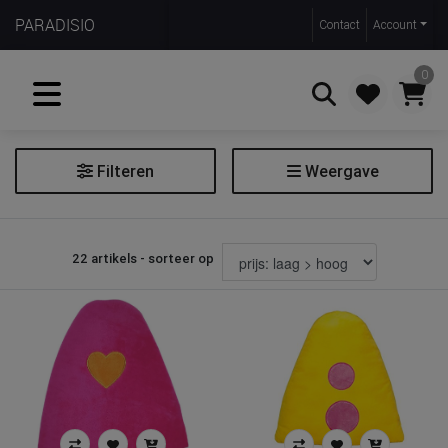
PARADISIO
Contact
Account
0
Filteren
Weergave
Zoeken
Verkleedkleding
22 artikels - sorteer op
Extra filters
Leeftijd: vanaf
Leeftijd: tot
Prijs