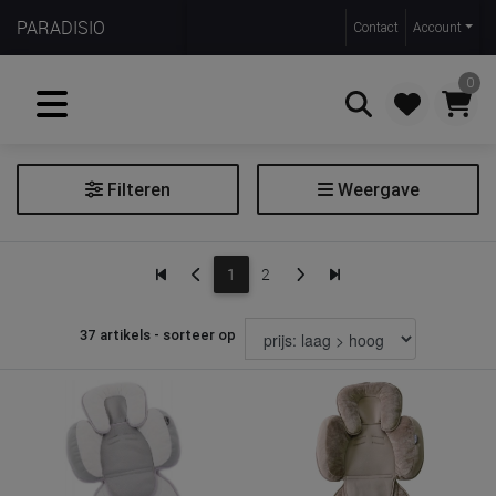
PARADISIO
Contact
Account
0
Filteren
Weergave
Zoeken
Inlegkussen
1
2
Filter inlegkussen
37 artikels - sorteer op
Geschikt voor: soort
autostoel Groep 0+
autostoel Groep 1
autostoel Groep 2/3