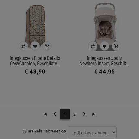
Inlegkussen Elodie Details
Inlegkussen Joolz
CosyCushion, Geschikt V…
Newborn Insert, Geschik…
€ 43,90
€ 44,95
1
2
37 artikels - sorteer op