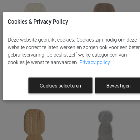
Cookies & Privacy Policy
Deze website gebruikt cookies. Cookies zijn nodig om deze
website correct te laten werken en zorgen ook voor een beter
gebruikservaring. Je beslist zelf welke categorieën van
Inlegkussen Pericles,
Inlegkussen Pericles,
cookies je wenst te aanvaarden.
Privacy policy
Geschikt Voor Buggy/wa…
Geschikt Voor Buggy/wa…
€ 37,90
€ 37,90
Cookies selecteren
Bevestigen