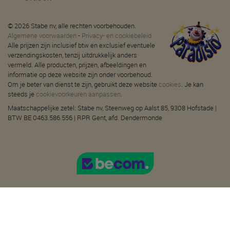
© 2026 Stabe nv, alle rechten voorbehouden.
Algemene voorwaarden
-
Privacy- en cookiebeleid
Alle prijzen zijn inclusief btw en exclusief eventuele
verzendingskosten, tenzij uitdrukkelijk anders
vermeld. Alle producten, prijzen, afbeeldingen en
informatie op deze website zijn onder voorbehoud.
Om je beter van dienst te zijn, gebruikt deze website
cookies
. Je kan
steeds je
cookievoorkeuren aanpassen
.
Maatschappelijke zetel: Stabe nv, Steenweg op Aalst 85, 9308 Hofstade |
BTW BE 0463.586.556 | RPR Gent, afd. Dendermonde