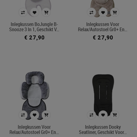
autostoel Groep 1/2/3
buggy
draagmand
Inlegkussen BoJungle B-
Inlegkussen Voor
fietskar
Snooze 3 In 1, Geschikt V…
Relax/autostoel Gr0+ En…
relax
€ 27,90
€ 27,90
wandelwagen
Prijs
€ 27
€ 70
Merk
Kleur
Inlegkussen Voor
Inlegkussen Dooky
Relax/autostoel Gr0+ En…
Seatliner, Geschikt Voor…
In voorraad