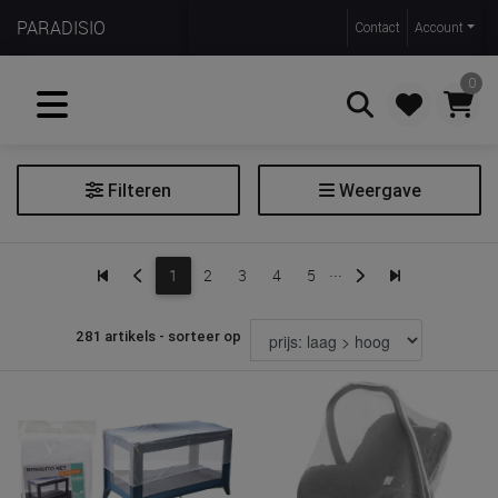
PARADISIO
Contact
Account
0
Filteren
Weergave
Zoeken
Bed
...
1
2
3
4
5
Bedhek
Bedhuis
281 artikels - sorteer op
Bedlade
Hoog/halfhoog slaper
Muggennet
Reisbed
Reisbed toebehoren