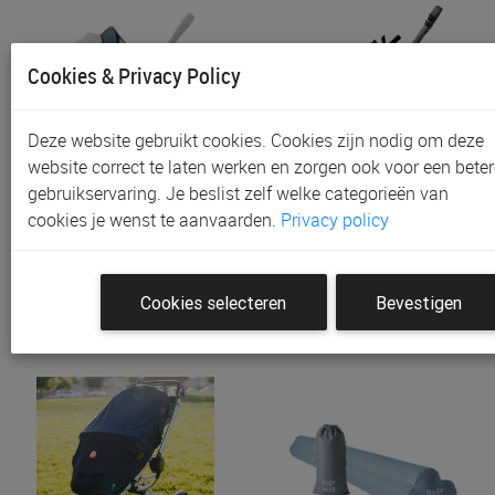
Cookies & Privacy Policy
Deze website gebruikt cookies. Cookies zijn nodig om deze
website correct te laten werken en zorgen ook voor een beter
gebruikservaring. Je beslist zelf welke categorieën van
Muggennet Doona Insect
Muggennet Doona
cookies je wenst te aanvaarden.
Privacy policy
Net
Muskietennet
€ 19,95
€ 19,95
Cookies selecteren
Bevestigen