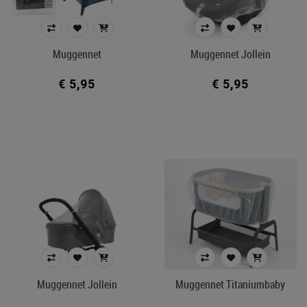
Stapelbed
Prijs
Muggennet
Muggennet Jollein
€ 5
€ 1 599
€ 5,95
€ 5,95
Merk
Kleur
In voorraad
Ecocheque artikelen
Belgisch product
Filters toepassen
Muggennet Jollein
Muggennet Titaniumbaby