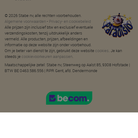
© 2026 Stabe nv, alle rechten voorbehouden.
Algemene voorwaarden
-
Privacy- en cookiebeleid
Alle prijzen zijn inclusief btw en exclusief eventuele
verzendingskosten, tenzij uitdrukkelijk anders
vermeld. Alle producten, prijzen, afbeeldingen en
informatie op deze website zijn onder voorbehoud.
Om je beter van dienst te zijn, gebruikt deze website
cookies
. Je kan
steeds je
cookievoorkeuren aanpassen
.
Maatschappelijke zetel: Stabe nv, Steenweg op Aalst 85, 9308 Hofstade |
BTW BE 0463.586.556 | RPR Gent, afd. Dendermonde