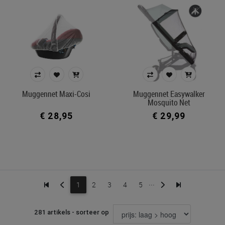
Muggennet Maxi-Cosi
Muggennet Easywalker
Mosquito Net
€ 28,95
€ 29,99
...
1
2
3
4
5
281 artikels - sorteer op