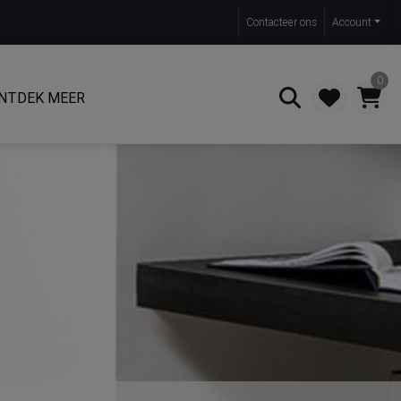
Contact
eer ons
Account
0
NTDEK MEER
Zoeken