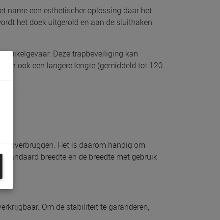
 met name een esthetischer oplossing daar het
wordt het doek uitgerold en aan de sluithaken
truikelgevaar. Deze trapbeveiliging kan
ggen ook een langere lengte (gemiddeld tot 120
e moet overbruggen. Het is daarom handig om
e standaard breedte en de breedte met gebruik
erkrijgbaar. Om de stabiliteit te garanderen,