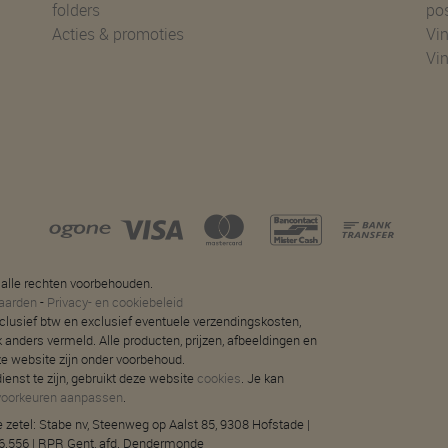
folders
po
Acties & promoties
Vin
Vi
 alle rechten voorbehouden.
aarden
-
Privacy- en cookiebeleid
 inclusief btw en exclusief eventuele verzendingskosten,
jk anders vermeld. Alle producten, prijzen, afbeeldingen en
ze website zijn onder voorbehoud.
ienst te zijn, gebruikt deze website
cookies
. Je kan
voorkeuren aanpassen
.
 zetel: Stabe nv, Steenweg op Aalst 85, 9308 Hofstade |
.556 | RPR Gent, afd. Dendermonde