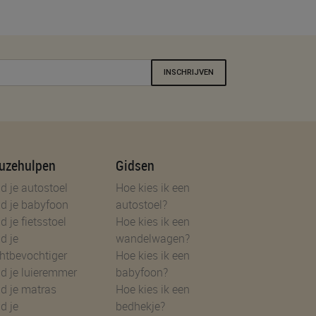
INSCHRIJVEN
uzehulpen
Gidsen
d je autostoel
Hoe kies ik een
d je babyfoon
autostoel?
d je fietsstoel
Hoe kies ik een
d je
wandelwagen?
htbevochtiger
Hoe kies ik een
d je luieremmer
babyfoon?
d je matras
Hoe kies ik een
d je
bedhekje?