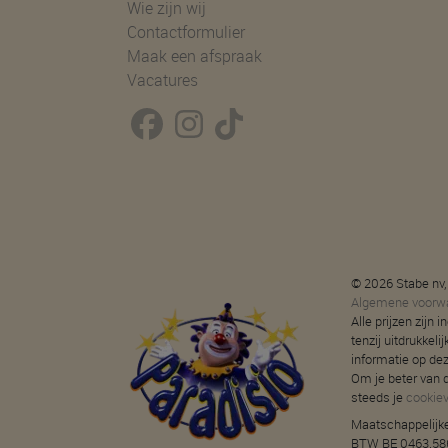
Wie zijn wij
Contactformulier
Maak een afspraak
Vacatures
© 2026 Stabe nv,
Algemene voorw
Alle prijzen zijn
tenzij uitdrukkeli
informatie op de
Om je beter van d
steeds je
cookie
Maatschappelijke
BTW BE 0463.586