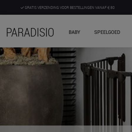
GRATIS VERZENDING VOOR BESTELLINGEN VANAF
80
DE RUIMSTE KEUZE AAN DE SCHERPSTE PRIJZEN
PARADISIO
BABY
SPEELGOED
ONTDEK, BELEEF EN KRIJG ADVIES IN ONZE WINKELS