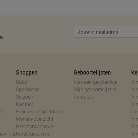
es!
Shoppen
Geboortelijsten
Ke
Baby
Kies een geschenkje
Vin
Speelgoed
Mijn geboortelijst bij
Vin
Seizoen
Paradisio
Vin
Kantoor
Vin
n
Ecocheque-producten
luc
Merken-overzicht
Vin
Geschenkcheque
Vin
huwingen
Catalogussen &
Vin