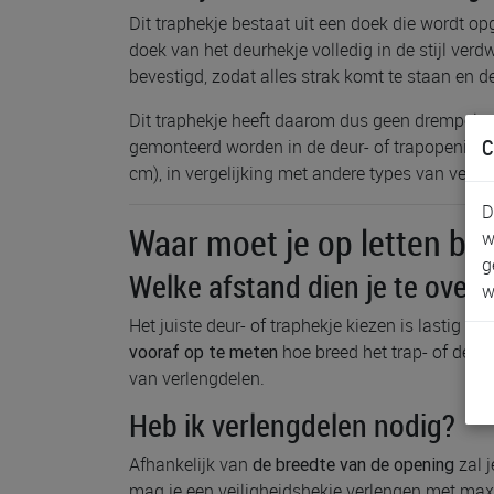
Dit traphekje bestaat uit een doek die wordt op
doek van het deurhekje volledig in de stijl ver
bevestigd, zodat alles strak komt te staan en d
Dit traphekje heeft daarom dus geen drempel w
C
gemonteerd worden in de deur- of trapopening,
cm), in vergelijking met andere types van veili
D
Waar moet je op letten bij
w
g
Welke afstand dien je te over
w
Het juiste deur- of traphekje kiezen is lastig 
hoe breed het trap- of deur
vooraf op te meten
van verlengdelen.
Heb ik verlengdelen nodig?
Afhankelijk van
zal j
de breedte van de opening
mag je een veiligheidshekje verlengen met max