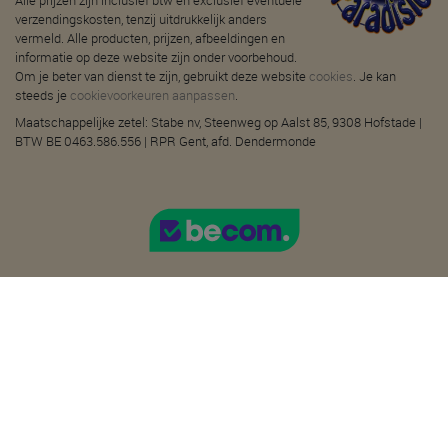
Alle prijzen zijn inclusief btw en exclusief eventuele
verzendingskosten, tenzij uitdrukkelijk anders
vermeld. Alle producten, prijzen, afbeeldingen en
informatie op deze website zijn onder voorbehoud.
Om je beter van dienst te zijn, gebruikt deze website
cookies
. Je kan
steeds je
cookievoorkeuren aanpassen
.
Maatschappelijke zetel: Stabe nv, Steenweg op Aalst 85, 9308 Hofstade |
BTW BE 0463.586.556 | RPR Gent, afd. Dendermonde