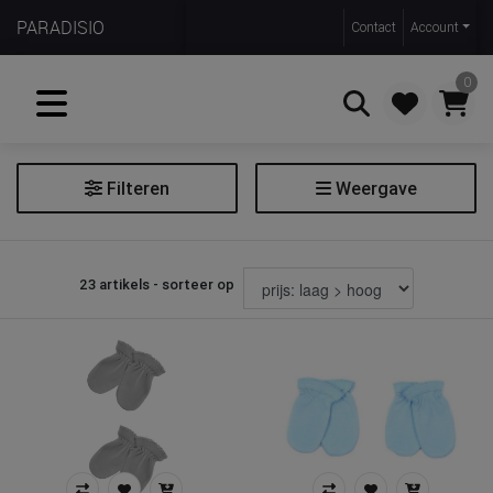
PARADISIO
Contact
Account
0
Filteren
Weergave
Zoeken
Antikrabwantjes
23 artikels - sorteer op
Prijs
€ 5
€ 10
Merk