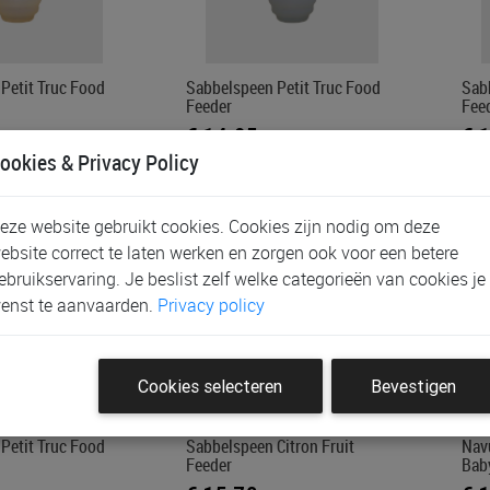
Petit Truc Food
Sabbelspeen Petit Truc Food
Sab
Feeder
Fee
€ 14,95
€ 
ookies & Privacy Policy
eze website gebruikt cookies. Cookies zijn nodig om deze
ebsite correct te laten werken en zorgen ook voor een betere
ebruikservaring. Je beslist zelf welke categorieën van cookies je
enst te aanvaarden.
Privacy policy
Cookies selecteren
Bevestigen
Petit Truc Food
Sabbelspeen Citron Fruit
Nav
Feeder
Bab