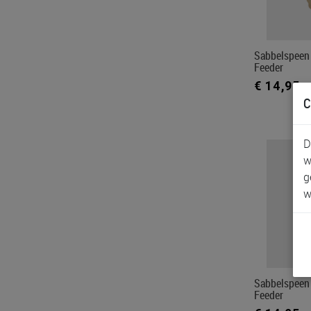
Sabbelspeen 
Feeder
€ 14,95
C
D
w
g
w
Sabbelspeen 
Feeder