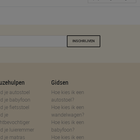
INSCHRIJVEN
uzehulpen
Gidsen
d je autostoel
Hoe kies ik een
d je babyfoon
autostoel?
d je fietsstoel
Hoe kies ik een
d je
wandelwagen?
htbevochtiger
Hoe kies ik een
d je luieremmer
babyfoon?
d je matras
Hoe kies ik een