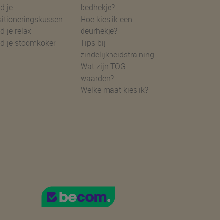
d je
bedhekje?
sitioneringskussen
Hoe kies ik een
d je relax
deurhekje?
nd je stoomkoker
Tips bij
zindelijkheidstraining
Wat zijn TOG-
waarden?
Welke maat kies ik?