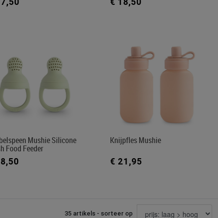
17,50
€ 18,50
belspeen Mushie Silicone
Knijpfles Mushie
sh Food Feeder
18,50
€ 21,95
35 artikels - sorteer op