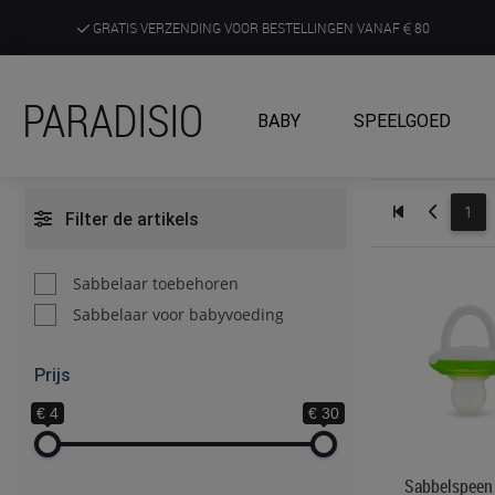
GRATIS VERZENDING VOOR BESTELLINGEN VANAF
80
DE RUIMSTE KEUZE AAN DE SCHERPSTE PRIJZEN
PARADISIO
BABY
SPEELGOED
ONTDEK, BELEEF EN KRIJG ADVIES IN ONZE WINKELS
1
Filter de artikels
Sabbelaar toebehoren
Sabbelaar voor babyvoeding
Prijs
€ 4
€ 30
Sabbelspeen