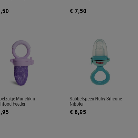
7,50
€ 7,50
belzakje Munchkin
Sabbelspeen Nuby Silicone
shfood Feeder
Nibbler
7,95
€ 8,95