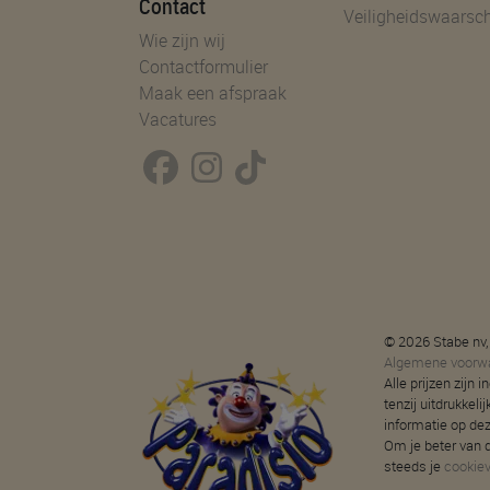
Contact
Veiligheidswaarsc
Wie zijn wij
Contactformulier
Maak een afspraak
Vacatures
© 2026 Stabe nv,
Algemene voorw
Alle prijzen zijn
tenzij uitdrukkeli
informatie op de
Om je beter van d
steeds je
cookie