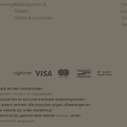
huwingen
Catalogussen &
Vin
folders
po
Acties & promoties
Vin
Vi
 alle rechten voorbehouden.
aarden
-
Privacy- en cookiebeleid
 inclusief btw en exclusief eventuele verzendingskosten,
jk anders vermeld. Alle producten, prijzen, afbeeldingen en
ze website zijn onder voorbehoud.
ienst te zijn, gebruikt deze website
cookies
. Je kan
voorkeuren aanpassen
.