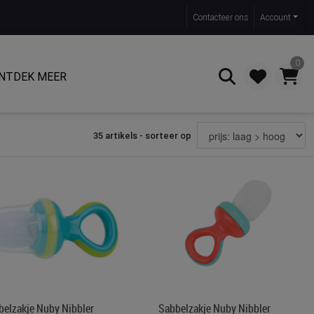
Contact
eer ons
Account
0
NTDEK MEER
35 artikels - sorteer op
Zoeken
belzakje Nuby Nibbler
Sabbelzakje Nuby Nibbler