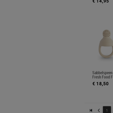
€ 14,95
Sabbelspeen 
Fresh Food F
€ 18,50
1