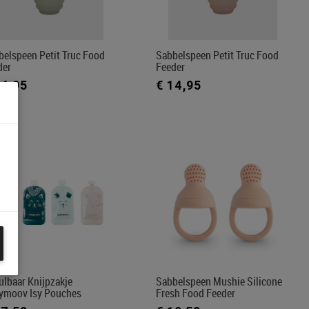
belspeen Petit Truc Food
Sabbelspeen Petit Truc Food
der
Feeder
14,95
€ 14,95
ulbaar Knijpzakje
Sabbelspeen Mushie Silicone
ymoov Isy Pouches
Fresh Food Feeder