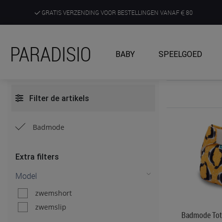
GRATIS VERZENDING VOOR BESTELLINGEN VANAF
80
DE RUIMSTE KEUZE AAN DE SCHERPSTE PRIJZEN
PARADISIO
BABY
SPEELGOED
ONTDEK, BELEEF EN KRIJG ADVIES IN ONZE WINKELS
Filter de artikels
Badmode
Extra filters
Model
zwemshort
zwemslip
Badmode Tot