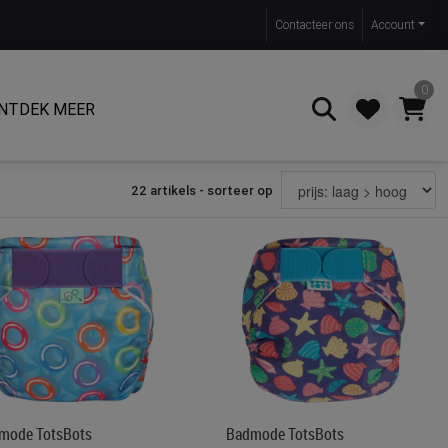
Contact
eer ons
Account
0
NTDEK MEER
22 artikels - sorteer op
Zoeken
mode TotsBots
Badmode TotsBots