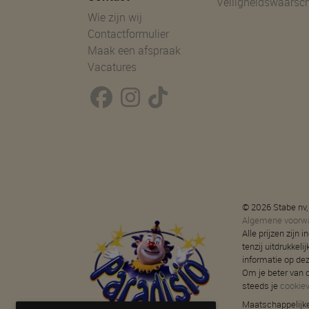
Veiligheidswaarsc
Wie zijn wij
Contactformulier
Maak een afspraak
Vacatures
© 2026 Stabe nv,
Algemene voorw
Alle prijzen zijn
tenzij uitdrukkeli
informatie op de
Om je beter van d
steeds je
cookie
Maatschappelijke