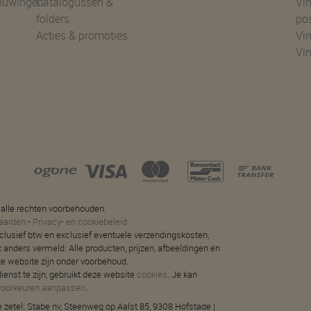
huwingen
Catalogussen &
Vin
folders
po
Acties & promoties
Vin
Vi
 alle rechten voorbehouden.
aarden
-
Privacy- en cookiebeleid
 inclusief btw en exclusief eventuele verzendingskosten,
jk anders vermeld. Alle producten, prijzen, afbeeldingen en
ze website zijn onder voorbehoud.
ienst te zijn, gebruikt deze website
cookies
. Je kan
voorkeuren aanpassen
.
 zetel: Stabe nv, Steenweg op Aalst 85, 9308 Hofstade |