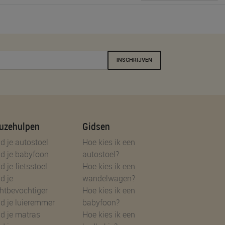
INSCHRIJVEN
uzehulpen
Gidsen
d je autostoel
Hoe kies ik een
d je babyfoon
autostoel?
d je fietsstoel
Hoe kies ik een
d je
wandelwagen?
htbevochtiger
Hoe kies ik een
d je luieremmer
babyfoon?
d je matras
Hoe kies ik een