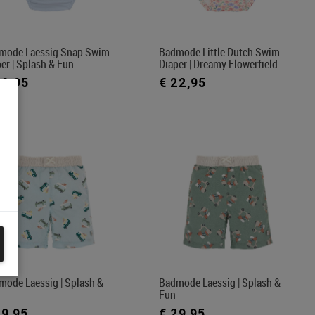
mode Laessig Snap Swim
Badmode Little Dutch Swim
er | Splash & Fun
Diaper | Dreamy Flowerfield
22,95
€ 22,95
mode Laessig | Splash &
Badmode Laessig | Splash &
Fun
29,95
€ 29,95