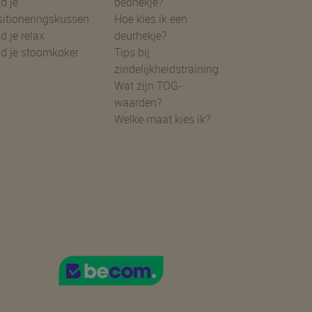
d je
bedhekje?
sitioneringskussen
Hoe kies ik een
d je relax
deurhekje?
nd je stoomkoker
Tips bij
zindelijkheidstraining
Wat zijn TOG-
waarden?
Welke maat kies ik?