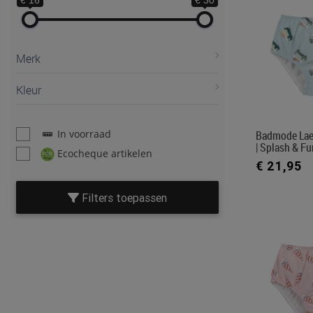
€ 16
€ 30
Merk
Kleur
In voorraad
Badmode Lae
| Splash & Fu
Ecocheque artikelen
€ 21,95
Filters toepassen