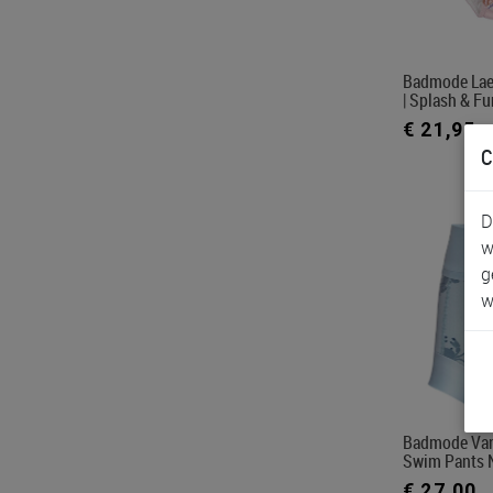
Badmode Lae
| Splash & Fu
€ 21,95
C
D
w
g
w
Badmode Van
Swim Pants N
€ 27,00