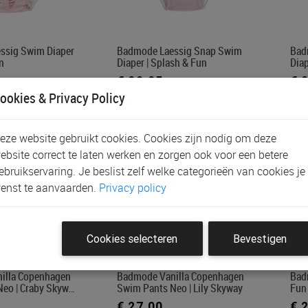
ssig Swim Diaper
Badmode Laessig Snap Swim
Bad
n
Diaper | Splash & Fun
Diap
€ 22,95
€ 
ookies & Privacy Policy
eze website gebruikt cookies. Cookies zijn nodig om deze
ebsite correct te laten werken en zorgen ook voor een betere
ebruikservaring. Je beslist zelf welke categorieën van cookies je
enst te aanvaarden.
Privacy policy
Cookies selecteren
Bevestigen
illa Copenhagen
Badmode Vanilla Copenhagen
Bad
eo | Craby Skyw…
Swim Pants Neo | Lily Skyway
Fun
€ 27,00
€ 