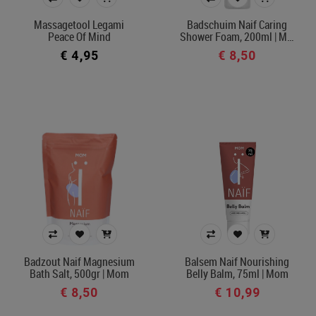
€ 4
€ 17
Massagetool Legami
Badschuim Naif Caring
Peace Of Mind
Shower Foam, 200ml | M…
€ 4,95
€ 8,50
Merk
Afdeling
In voorraad
Filters toepassen
Badzout Naif Magnesium
Balsem Naif Nourishing
Bath Salt, 500gr | Mom
Belly Balm, 75ml | Mom
€ 8,50
€ 10,99