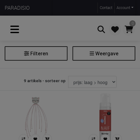
PARADISIO
Contact
Account
0
Filteren
Weergave
Zoeken
Verzorgingsproduct
9 artikels - sorteer op
Extra filters
Soort
Doelgroep
Prijs