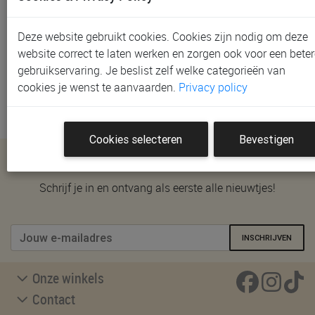
We helpen je graag verder. Neem contact met ons op
via het
contactformulier
en we beantwoorden je vraag
zo snel mogelijk. Word je liever telefonisch of in één
Deze website gebruikt cookies. Cookies zijn nodig om deze
van onze winkels verder geholpen? Bekijk onze
website correct te laten werken en zorgen ook voor een beter
winkelpagina
voor adressen, openingsuren en
gebruikservaring. Je beslist zelf welke categorieën van
afspraakmogelijkheden.
cookies je wenst te aanvaarden.
Privacy policy
Cookies selecteren
Bevestigen
Nieuwsbrief
Schrijf je in en ontvang als eerste alle nieuwtjes!
INSCHRIJVEN
Onze winkels
Contact