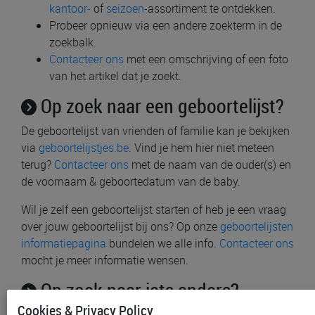
kantoor-
of
seizoen-
assortiment te ontdekken.
Probeer opnieuw via een andere zoekterm in de
zoekbalk.
Contacteer ons
met een omschrijving of een foto
van het artikel dat je zoekt.
Op zoek naar een geboortelijst?
De geboortelijst van vrienden of familie kan je bekijken
via
geboortelijstjes.be
. Vind je hem hier niet meteen
terug?
Contacteer ons
met de naam van de ouder(s) en
de voornaam & geboortedatum van de baby.
Wil je zelf een geboortelijst starten of heb je een vraag
over jouw geboortelijst bij ons? Op onze
geboortelijsten
informatiepagina
bundelen we alle info.
Contacteer ons
mocht je meer informatie wensen.
Op zoek naar iets anders?
Cookies & Privacy Policy